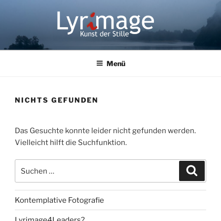
Zum
Inhalt
springen
LYRIMAGE
Kunst der Stille
Menü
NICHTS GEFUNDEN
Das Gesuchte konnte leider nicht gefunden werden.
Vielleicht hilft die Suchfunktion.
Suchen
Suche
nach:
Kontemplative Fotografie
Lyrimage4Leaders?