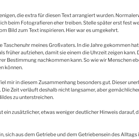
 wenigen, die extra für diesen Text arrangiert wurden. Normaler
ch beim Fotografieren eher treiben. Stelle später erst fest w
om Bild zum Text inspirieren. Hier war es umgekehrt.
lte Taschenuhr meines Großvaters. In die Jahre gekommen hat
s früher aufziehen, damit sie einem die Uhrzeit zeigen kann. Di
e ihrer Bestimmung nachkommen kann. So wie wir Menschen ebe
en können.
el mir in diesem Zusammenhang besonders gut. Dieser unerbit
ch. Die Zeit verläuft deshalb nicht langsamer, aber gemächliche
ildes zu unterstreichen.
st ein zusätzlicher, etwas weniger deutlicher Hinweis darauf,
sein, sich aus dem Getriebe und dem Getriebensein des Alltag