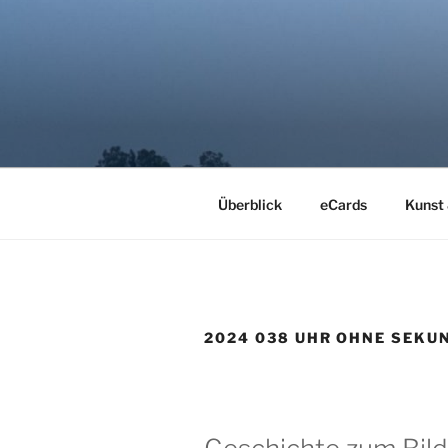
Zum
Inhalt
springen
LYRIMAGE
Kunst der Stille
Überblick
eCards
Kunst
2024 038 UHR OHNE SEKU