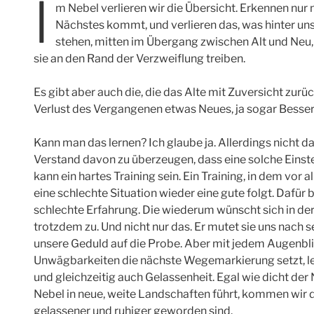
I
m Nebel verlieren wir die Übersicht. Erkennen nur
Nächstes kommt, und verlieren das, was hinter uns 
stehen, mitten im Übergang zwischen Alt und Ne
sie an den Rand der Verzweiflung treiben.
Es gibt aber auch die, die das Alte mit Zuversicht zurü
Verlust des Vergangenen etwas Neues, ja sogar Besse
Kann man das lernen? Ich glaube ja. Allerdings nicht d
Verstand davon zu überzeugen, dass eine solche Einstel
kann ein hartes Training sein. Ein Training, in dem vor 
eine schlechte Situation wieder eine gute folgt. Dafür
schlechte Erfahrung. Die wiederum wünscht sich in der
trotzdem zu. Und nicht nur das. Er mutet sie uns nach 
unsere Geduld auf die Probe. Aber mit jedem Augenbli
Unwägbarkeiten die nächste Wegemarkierung setzt, ler
und gleichzeitig auch Gelassenheit. Egal wie dicht der
Nebel in neue, weite Landschaften führt, kommen wir d
gelassener und ruhiger geworden sind.