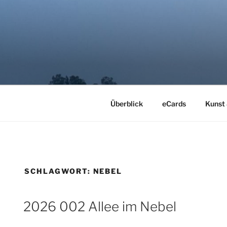
Zum
Inhalt
springen
LYRIMAGE
Kunst der Stille
Überblick
eCards
Kunst
SCHLAGWORT:
NEBEL
2026 002 Allee im Nebel