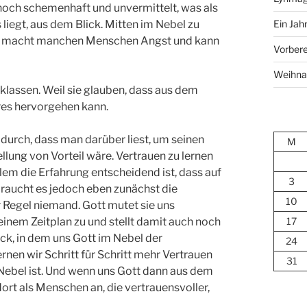
 noch schemenhaft und unvermittelt, was als
Ein Jah
liegt, aus dem Blick. Mitten im Nebel zu
u, macht manchen Menschen Angst und kann
Vorbere
Weihna
cklassen. Weil sie glauben, dass aus dem
res hervorgehen kann.
adurch, dass man darüber liest, um seinen
M
lung von Vorteil wäre. Vertrauen zu lernen
allem die Erfahrung entscheidend ist, dass auf
3
 braucht es jedoch eben zunächst die
10
 Regel niemand. Gott mutet sie uns
17
seinem Zeitplan zu und stellt damit auch noch
ck, in dem uns Gott im Nebel der
24
nen wir Schritt für Schritt mehr Vertrauen
31
 Nebel ist. Und wenn uns Gott dann aus dem
ort als Menschen an, die vertrauensvoller,