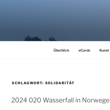
Zum
Inhalt
springen
LYRIMAGE
Kunst der Stille
Überblick
eCards
Kunst
SCHLAGWORT:
SOLIDARITÄT
2024 020 Wasserfall in Norwege