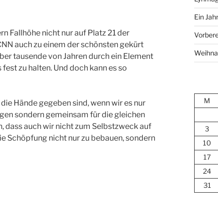
Ein Jah
 Fallhöhe nicht nur auf Platz 21 der
Vorbere
CNN auch zu einem der schönsten gekürt
Weihna
ber tausende von Jahren durch ein Element
 fest zu halten. Und doch kann es so
M
n die Hände gegeben sind, wenn wir es nur
ngen sondern gemeinsam für die gleichen
ern, dass auch wir nicht zum Selbstzweck auf
3
 die Schöpfung nicht nur zu bebauen, sondern
10
17
24
31