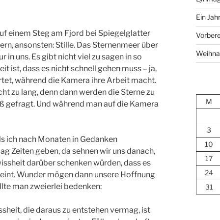
Ein Jah
f einem Steg am Fjord bei Spiegelglatter
Vorbere
ern, ansonsten: Stille. Das Sternenmeer über
Weihna
in uns. Es gibt nicht viel zu sagen in so
t ist, dass es nicht schnell gehen muss – ja,
rtet, während die Kamera ihre Arbeit macht.
icht zu lang, denn dann werden die Sterne zu
M
 Maß gefragt. Und während man auf die Kamera
3
 Als ich nach Monaten in Gedanken
10
ag Zeiten geben, da sehnen wir uns danach,
17
issheit darüber schenken würden, dass es
24
s meint. Wunder mögen dann unsere Hoffnung
llte man zweierlei bedenken:
31
ssheit, die daraus zu entstehen vermag, ist