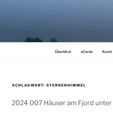
Zum
Inhalt
springen
LYRIMAGE
Kunst der Stille
Überblick
eCards
Kunst
SCHLAGWORT:
STERNENHIMMEL
2024 007 Häuser am Fjord unter