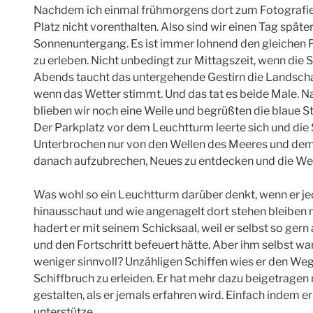
Nachdem ich einmal frühmorgens dort zum Fotografiere
Platz nicht vorenthalten. Also sind wir einen Tag späte
Sonnenuntergang. Es ist immer lohnend den gleichen P
zu erleben. Nicht unbedingt zur Mittagszeit, wenn di
Abends taucht das untergehende Gestirn die Landsch
wenn das Wetter stimmt. Und das tat es beide Male. 
blieben wir noch eine Weile und begrüßten die blaue S
Der Parkplatz vor dem Leuchtturm leerte sich und die 
Unterbrochen nur von den Wellen des Meeres und de
danach aufzubrechen, Neues zu entdecken und die Wel
Was wohl so ein Leuchtturm darüber denkt, wenn er 
hinausschaut und wie angenagelt dort stehen bleiben m
hadert er mit seinem Schicksaal, weil er selbst so ge
und den Fortschritt befeuert hätte. Aber ihm selbst wa
weniger sinnvoll? Unzähligen Schiffen wies er den We
Schiffbruch zu erleiden. Er hat mehr dazu beigetragen
gestalten, als er jemals erfahren wird. Einfach indem e
unterstütze.