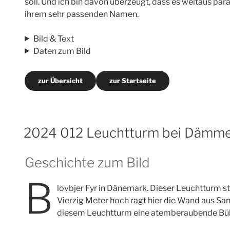
soll. Und ich bin davon überzeugt, dass es weitaus para
ihrem sehr passenden Namen.
Bild & Text
Daten zum Bild
zur Übersicht
zur Startseite
2024 012 Leuchtturm bei Dämm
Geschichte zum Bild
B
lovbjer Fyr in Dänemark. Dieser Leuchtturm st
Vierzig Meter hoch ragt hier die Wand aus S
diesem Leuchtturm eine atemberaubende Bü