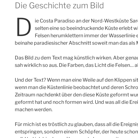
Die Geschichte zum Bild
D
ie Costa Paradiso an der Nord-Westküste Sar
selten eine so beeindruckende Küste erlebt w
Felsen herumklettern immer der Wasserlinie e
beinahe paradiesischer Abschnitt soweit man das als 
Das Bild zu dem Text mag künstlich wirken. Aber genau 
sah wirklich so aus. Die Farben, das Licht die Felsen…
Und der Text? Wenn man eine Weile auf den Klippen si
wenn man die Küstenlinie beobachtet und deren Schr
Zeitraum nachdenkt über den diese Küste geformt wurde
geformt hat und noch formen wird. Und was all die Ere
machen werden.
Für mich ist es tröstlich zu glauben, dass all die Ereign
entspringen, sondern einem Schöpfer, der heute schon