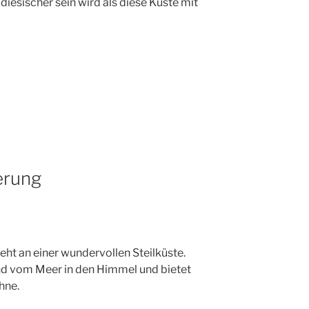
diesischer sein wird als diese Küste mit
erung
eht an einer wundervollen Steilküste.
and vom Meer in den Himmel und bietet
hne.