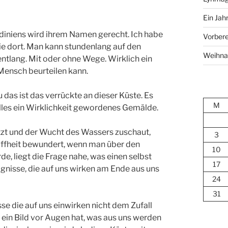
Ein Jah
diniens wird ihrem Namen gerecht. Ich habe
Vorbere
ie dort. Man kann stundenlang auf den
Weihna
ntlang. Mit oder ohne Wege. Wirklich ein
Mensch beurteilen kann.
das ist das verrückte an dieser Küste. Es
M
 alles ein Wirklichkeit gewordenes Gemälde.
tzt und der Wucht des Wassers zuschaut,
3
offheit bewundert, wenn man über den
10
, liegt die Frage nahe, was einen selbst
17
ignisse, die auf uns wirken am Ende aus uns
24
31
isse die auf uns einwirken nicht dem Zufall
 ein Bild vor Augen hat, was aus uns werden