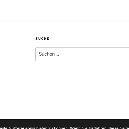
SUCHE
Suchen
nach:
ste Nutzererlebnis bieten zu können. Wenn Sie fortfahren, diese Seit