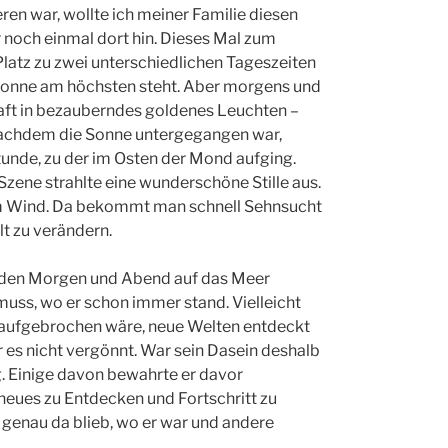
n war, wollte ich meiner Familie diesen
r noch einmal dort hin. Dieses Mal zum
latz zu zwei unterschiedlichen Tageszeiten
e Sonne am höchsten steht. Aber morgens und
aft in bezauberndes goldenes Leuchten –
Nachdem die Sonne untergegangen war,
tunde, zu der im Osten der Mond aufging.
Szene strahlte eine wunderschöne Stille aus.
m Wind. Da bekommt man schnell Sehnsucht
t zu verändern.
jeden Morgen und Abend auf das Meer
uss, wo er schon immer stand. Vielleicht
rn aufgebrochen wäre, neue Welten entdeckt
r es nicht vergönnt. War sein Dasein deshalb
g. Einige davon bewahrte er davor
 neues zu Entdecken und Fortschritt zu
r genau da blieb, wo er war und andere